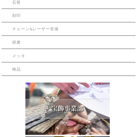
石留
刻印
チェーン&レーザー溶接
研磨
メッキ
検品