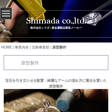
株式会社シマダ | 貴金属製品製造メ
ーカー
HOME
|
事業内容
|
宝飾事業部
|
原型製作
原型製作
宝石を引き立たせる配置・綺麗なアームの流れ方に重点を置いた
原型製作